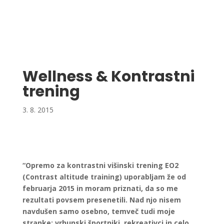
Wellness & Kontrastni
trening
3. 8. 2015
“Opremo z
a kontrastni višinski trening EO2
(Contrast altitude training) uporabljam že od
februarja 2015 in moram priznati, da so me
rezultati povsem presenetili. Nad njo nisem
navdušen samo osebno, temveč tudi moje
stranke: vrhunski športniki, rekreativci in celo