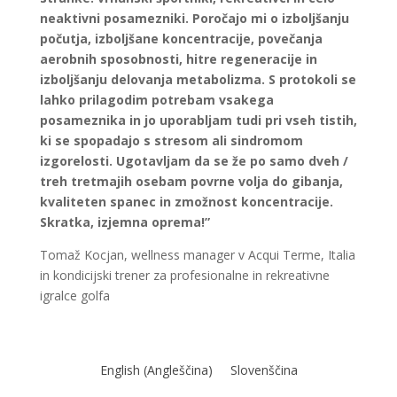
neaktivni posamezniki. Poročajo mi o izboljšanju
počutja, izboljšane koncentracije, povečanja
aerobnih sposobnosti, hitre regeneracije in
izboljšanju delovanja metabolizma. S protokoli se
lahko prilagodim potrebam vsakega
posameznika in jo uporabljam tudi pri vseh tistih,
ki se spopadajo s stresom ali sindromom
izgorelosti. Ugotavljam da se že po samo dveh /
treh tretmajih osebam povrne volja do gibanja,
kvaliteten spanec in zmožnost koncentracije.
Skratka, izjemna oprema!”
Tomaž Kocjan, wellness manager v Acqui Terme, Italia
in kondicijski trener za profesionalne in rekreativne
igralce golfa
English
(
Angleščina
)
Slovenščina